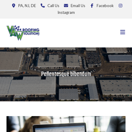
PA, NJ, DE
Call Us
Email Us
Facebook
Instagram
Pellentesque bibendum