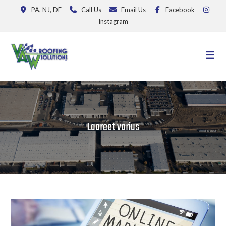
PA, NJ, DE
Call Us
Email Us
Facebook
Instagram
Laoreet varius