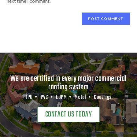
next time I comment.
We are certified in every major commercial
roofing system
TPO •
PVC •
EDPM •
Metal •
Coatings
CONTACT US TODAY