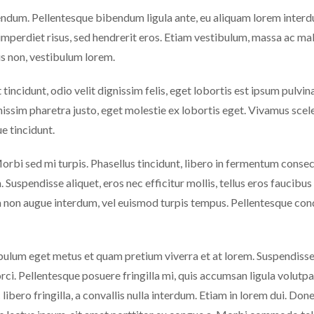
endum. Pellentesque bibendum ligula ante, eu aliquam lorem interdum
perdiet risus, sed hendrerit eros. Etiam vestibulum, massa ac male
us non, vestibulum lorem.
t tincidunt, odio velit dignissim felis, eget lobortis est ipsum pulv
issim pharetra justo, eget molestie ex lobortis eget. Vivamus scele
ue tincidunt.
orbi sed mi turpis. Phasellus tincidunt, libero in fermentum consect
. Suspendisse aliquet, eros nec efficitur mollis, tellus eros faucibu
urna non augue interdum, vel euismod turpis tempus. Pellentesque 
ibulum eget metus et quam pretium viverra et at lorem. Suspendisse 
orci. Pellentesque posuere fringilla mi, quis accumsan ligula volut
c libero fringilla, a convallis nulla interdum. Etiam in lorem dui. D