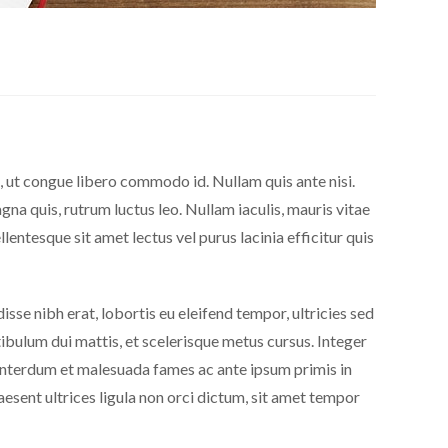
, ut congue libero commodo id. Nullam quis ante nisi.
na quis, rutrum luctus leo. Nullam iaculis, mauris vitae
ellentesque sit amet lectus vel purus lacinia efficitur quis
se nibh erat, lobortis eu eleifend tempor, ultricies sed
ibulum dui mattis, et scelerisque metus cursus. Integer
. Interdum et malesuada fames ac ante ipsum primis in
raesent ultrices ligula non orci dictum, sit amet tempor