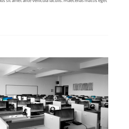
lus sit amet ante vehicula iaculis. Maecenas mattis eget