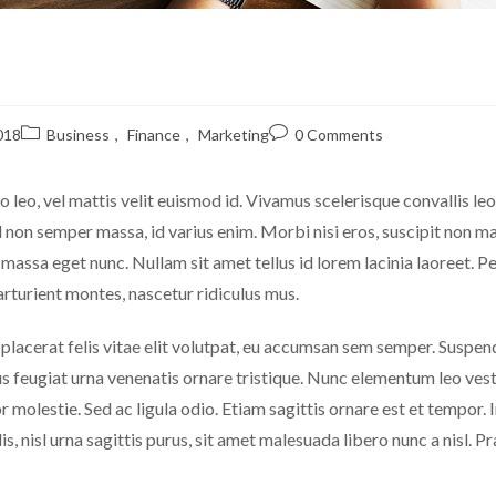
018
Business
,
Finance
,
Marketing
0 Comments
leo, vel mattis velit euismod id. Vivamus scelerisque convallis leo
on semper massa, id varius enim. Morbi nisi eros, suscipit non mag
em massa eget nunc. Nullam sit amet tellus id lorem lacinia laoreet. P
arturient montes, nascetur ridiculus mus.
acerat felis vitae elit volutpat, eu accumsan sem semper. Suspendis
s feugiat urna venenatis ornare tristique. Nunc elementum leo vest
or molestie. Sed ac ligula odio. Etiam sagittis ornare est et tempor
s, nisl urna sagittis purus, sit amet malesuada libero nunc a nisl. P