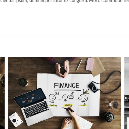
ies lectus ipsum, sit amet porttitor ex congue a. Morbi commodo tel