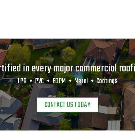
tified in every major commercial roo
TPO •
PVC •
EDPM •
Metal •
Coatings
CONTACT US TODAY