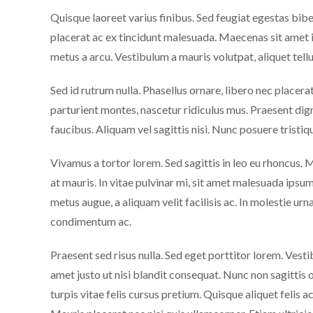
Quisque laoreet varius finibus. Sed feugiat egestas bib
placerat ac ex tincidunt malesuada. Maecenas sit amet im
metus a arcu. Vestibulum a mauris volutpat, aliquet tell
Sed id rutrum nulla. Phasellus ornare, libero nec placera
parturient montes, nascetur ridiculus mus. Praesent dign
faucibus. Aliquam vel sagittis nisi. Nunc posuere tristiq
Vivamus a tortor lorem. Sed sagittis in leo eu rhoncus. M
at mauris. In vitae pulvinar mi, sit amet malesuada ipsum
metus augue, a aliquam velit facilisis ac. In molestie 
condimentum ac.
Praesent sed risus nulla. Sed eget porttitor lorem. Vest
amet justo ut nisi blandit consequat. Nunc non sagittis 
turpis vitae felis cursus pretium. Quisque aliquet felis a